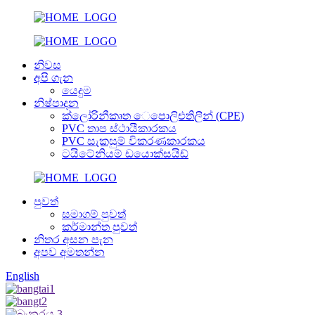
නිවස
අපි ගැන
යෙදුම
නිෂ්පාදන
ක්ලෝරිනීකෘත ෙපොලිඑතිලීන් (CPE)
PVC තාප ස්ථායීකාරකය
PVC සැකසුම් විකරණකාරකය
ටයිටේනියම් ඩයොක්සයිඩ්
පුවත්
සමාගම් පුවත්
කර්මාන්ත පුවත්
නිතර අසන පැන
අපව අමතන්න
English