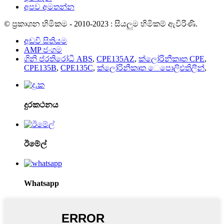
අපව අමතන්න
© ප්‍රකාශන හිමිකම - 2010-2023 : සියලුම හිමිකම් ඇවිරිණි.
අඩවි සිතියම
AMP ජංගම
ගිනි ප්රතිරෝධී ABS
,
CPE135AZ
,
ක්ලෝරිනීකෘත CPE
,
CPE135B
,
CPE135C
,
ක්ලෝරිනීකෘත ෙපොලිඑතිලීන්
,
දුරකථනය
ඊමේල්
Whatsapp