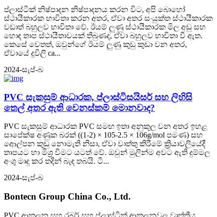
ප්ලාස්ටික් නිෂ්පාදන නිෂ්පාදනය කරන විට, අපි බොහෝ
ස්ථායීකාරක භාවිතා කරන අතර, ඒවා අතර සංයුක්ත ස්ථායීකාරක
වඩාත් බහුලව භාවිතා වේ. ඊයම් ලුණු ස්ථායීකාරක මිල අඩු සහ
හොඳ තාප ස්ථායීතාවයක් තිබුණද, ඒවා බහුලව භාවිතා වී ඇත.
කෙසේ වෙතත්, ඔවුන්ගේ ඊයම් ලුණු කුඩු කුඩා වන අතර,
ඒවායේ දූවිලි ca...
2024-සැප්-බ
PVC සැකසුම් ආධාරක, ප්ලාස්ටිසයිසර් සහ ලිහිසි
තෙල් අතර ඇති වෙනස්කම් මොනවාද?
PVC සැකසුම් ආධාරක PVC සමඟ ඉතා අනුකූල වන අතර ඉහළ
සාපේක්ෂ අණුක බරක් ((1-2) × 105-2.5 × 106g/mol පමණ) සහ
ආෙල්පන කුඩු නොමැති නිසා, ඒවා වාත්තු කිරීමේ ක්‍රියාවලියේදී
තාපයට හා මිශ්‍ර වීමට යටත් වේ. ඔවුන් මුලින්ම අවට ඇති දුම්මල
අංශු මෘදු කර තදින් බැඳ තබයි. ටී...
2024-සැප්-බ
Bontecn Group China Co., Ltd.
PVC ආකලන සහ රබර් සහ ප්ලාස්ටික් ආකලනවල වෘත්තීය