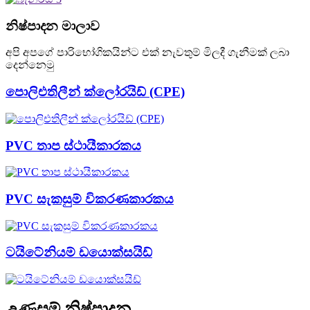
නිෂ්පාදන මාලාව
අපි අපගේ පාරිභෝගිකයින්ට එක් නැවතුම් මිලදී ගැනීමක් ලබා
දෙන්නෙමු
පොලිඑතිලීන් ක්ලෝරයිඩ් (CPE)
PVC තාප ස්ථායීකාරකය
PVC සැකසුම් විකරණකාරකය
ටයිටේනියම් ඩයොක්සයිඩ්
උණුසුම් නිෂ්පාදන