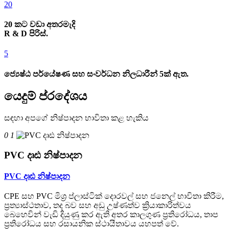
20
20 කට වඩා අතරමැදි
R & D පිරිස්.
5
ජ්‍යෙෂ්ඨ පර්යේෂණ සහ සංවර්ධන නිලධාරීන් 5ක් ඇත.
යෙදුම් ප්රදේශය
සඳහා අපගේ නිෂ්පාදන භාවිතා කළ හැකිය
0 1
PVC දෘඪ නිෂ්පාදන
PVC දෘඪ නිෂ්පාදන
CPE සහ PVC මිශ්‍ර ප්ලාස්ටික් දොරවල් සහ ජනෙල් භාවිතා කිරීම,
ප්‍රත්‍යාස්ථතාව, තද බව සහ අඩු උෂ්ණත්ව ක්‍රියාකාරිත්වය
බෙහෙවින් වැඩි දියුණු කර ඇති අතර කාලගුණ ප්‍රතිරෝධය, තාප
ප්‍රතිරෝධය සහ රසායනික ස්ථායීතාවය යහපත් වේ.