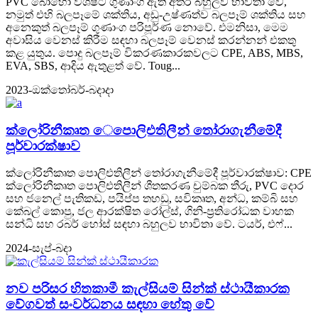
PVC බොහෝ විශිෂ්ට ගුණාංග ඇති අතර බහුලව භාවිතා වේ,
නමුත් එහි බලපෑමේ ශක්තිය, අඩු-උෂ්ණත්ව බලපෑම් ශක්තිය සහ
අනෙකුත් බලපෑම් ගුණාංග පරිපූර්ණ නොවේ. එමනිසා, මෙම
අවාසිය වෙනස් කිරීම සඳහා බලපෑම් වෙනස් කරන්නන් එකතු
කළ යුතුය. පොදු බලපෑම් විකරණකාරකවලට CPE, ABS, MBS,
EVA, SBS, ආදිය ඇතුළත් වේ. Toug...
2023-ඔක්තෝබර්-බදාදා
ක්ලෝරිනීකෘත ෙපොලිඑතිලීන් තෝරාගැනීමේදී
පූර්වාරක්ෂාව
ක්ලෝරිනීකෘත පොලිඑතිලීන් තෝරාගැනීමේදී පූර්වාරක්ෂාව: CPE
ක්ලෝරිනීකෘත පොලිඑතිලීන් ශීතකරණ චුම්බක තීරු, PVC දොර
සහ ජනෙල් පැතිකඩ, පයිප්ප තහඩු, සවිකෘත, අන්ධ, කම්බි සහ
කේබල් කොපු, ජල ආරක්ෂිත රෝල්ස්, ගිනි-ප්‍රතිරෝධක වාහක
සන්ධි සහ රබර් හෝස් සඳහා බහුලව භාවිතා වේ. ටයර්, එෆ්...
2024-සැප්-බදා
නව පරිසර හිතකාමී කැල්සියම් සින්ක් ස්ථායීකාරක
වේගවත් සංවර්ධනය සඳහා හේතු වේ