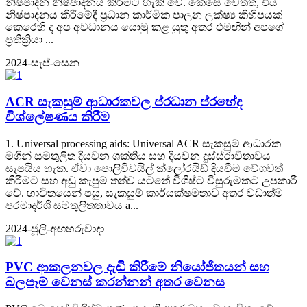
නිෂ්පාදන නිෂ්පාදනය කිරීමට හැකි වේ. කෙසේ වෙතත්, එය
නිෂ්පාදනය කිරීමේදී ප්‍රධාන කාර්මික පාලන ලක්ෂ්‍ය කිහිපයක්
කෙරෙහි ද අප අවධානය යොමු කළ යුතු අතර එමඟින් අපගේ
ප්‍රතික්‍රියා ...
2024-සැප්-සෙන
ACR සැකසුම් ආධාරකවල ප්රධාන ප්රභේද
විශ්ලේෂණය කිරීම
1. Universal processing aids: Universal ACR සැකසුම් ආධාරක
මගින් සමතුලිත දියවන ශක්තිය සහ දියවන දුස්ස්රාවීතාවය
සැපයිය හැක. ඒවා පොලිවිවයිල් ක්ලෝරයිඩ් දියවීම වේගවත්
කිරීමට සහ අඩු කැපුම් තත්ව යටතේ විශිෂ්ට විසුරුමකට උපකාරී
වේ. භාවිතයෙන් පසු, සැකසුම් කාර්යක්ෂමතාව අතර වඩාත්ම
පරමාදර්ශී සමතුලිතතාවය a...
2024-ජූලි-අඟහරුවාදා
PVC ආකලනවල දැඩි කිරීමේ නියෝජිතයන් සහ
බලපෑම් වෙනස් කරන්නන් අතර වෙනස