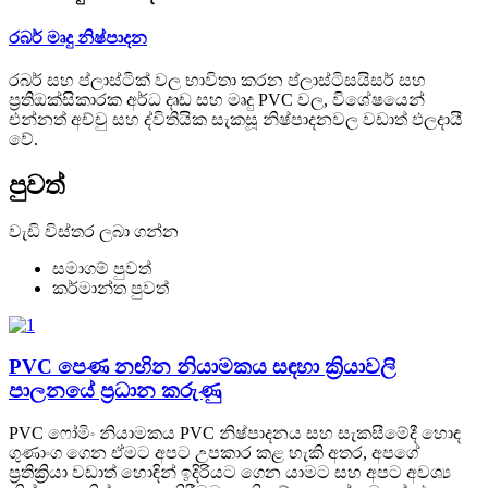
රබර් මෘදු නිෂ්පාදන
රබර් සහ ප්ලාස්ටික් වල භාවිතා කරන ප්ලාස්ටිසයිසර් සහ
ප්‍රතිඔක්සිකාරක අර්ධ දෘඩ සහ මෘදු PVC වල, විශේෂයෙන්
එන්නත් අච්චු සහ ද්විතියික සැකසූ නිෂ්පාදනවල වඩාත් ඵලදායී
වේ.
පුවත්
වැඩි විස්තර ලබා ගන්න
සමාගම් පුවත්
කර්මාන්ත පුවත්
PVC පෙණ නඟින නියාමකය සඳහා ක්‍රියාවලි
පාලනයේ ප්‍රධාන කරුණු
PVC ෆෝමිං නියාමකය PVC නිෂ්පාදනය සහ සැකසීමේදී හොඳ
ගුණාංග ගෙන ඒමට අපට උපකාර කළ හැකි අතර, අපගේ
ප්‍රතික්‍රියා වඩාත් හොඳින් ඉදිරියට ගෙන යාමට සහ අපට අවශ්‍ය