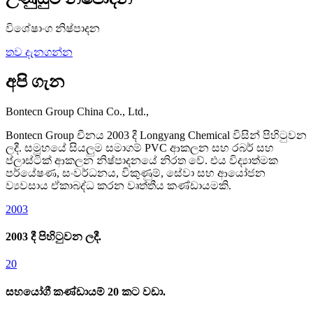
විශේෂාංග නිෂ්පාදන
තව දැනගන්න
අපි ගැන
Bontecn Group China Co., Ltd.,
Bontecn Group චීනය 2003 දී Longyang Chemical විසින් පිහිටුවන
ලදී. සමූහයේ සියලුම සමාගම් PVC ආකලන සහ රබර් සහ
ප්ලාස්ටික් ආකලන නිෂ්පාදනයේ නිරත වේ. එය විද්‍යාත්මක
පර්යේෂණ, සංවර්ධනය, විකුණුම්, සේවා සහ ආයෝජන
ව්‍යවසාය ඒකාබද්ධ කරන වෘත්තීය කණ්ඩායමකි.
2003
2003 දී පිහිටුවන ලදී.
20
සහයෝගී කණ්ඩායම් 20 කට වඩා.