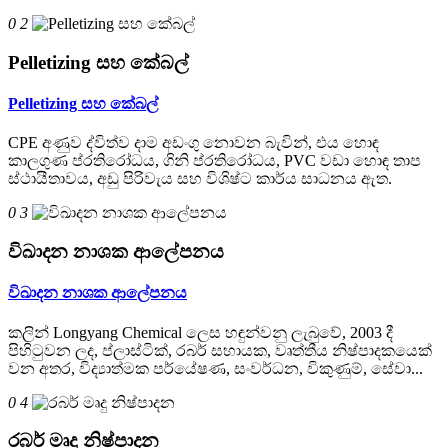
0 2
Pelletizing සහ කේබල්
Pelletizing සහ කේබල්
CPE අණුව ද්විත්ව දාම අඩංගු නොවන බැවින්, එය හොඳ
කාලගුණ ප්රතිරෝධය, ගිනි ප්රතිරෝධය, PVC වඩා හොඳ තාප
ස්ථායීතාවය, අඩු පිරිවැය සහ විශිෂ්ට කාර්ය සාධනය ඇත.
0 3
විඛාදන නාශක ආලේපනය
විඛාදන නාශක ආලේපනය
කලින් Longyang Chemical ලෙස හඳුන්වනු ලැබුවේ, 2003 දී
පිහිටුවන ලද, ප්ලාස්ටික්, රබර් සහායක, වෘත්තීය නිෂ්පාදකයෙක්
වන අතර, විද්‍යාත්මක පර්යේෂණ, සංවර්ධන, විකුණුම්, සේවා...
0 4
රබර් මෘදු නිෂ්පාදන