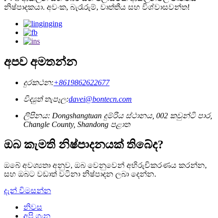
නිෂ්පාදකයා. අවංක, බැරෑරුම්, වෘත්තීය සහ විශ්වාසවන්ත!
අපව අමතන්න
දුරකථන:
+8619862622677
විද්‍යුත් තැපෑල:
davei@bontecn.com
ලිපිනය: Dongshangtuan දුම්රිය ස්ථානය, 002 කවුන්ටි පාර,
Changle County, Shandong පළාත
ඔබ කැමති නිෂ්පාදනයක් තිබේද?
ඔබේ අවශ්‍යතා අනුව, ඔබ වෙනුවෙන් අභිරුචිකරණය කරන්න,
සහ ඔබට වඩාත් වටිනා නිෂ්පාදන ලබා දෙන්න.
දැන් විමසන්න
නිවස
අපි ගැන